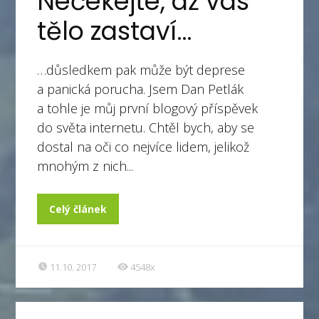
Nečekejte, až vás
tělo zastaví…
…důsledkem pak může být deprese
a panická porucha. Jsem Dan Petlák
a tohle je můj první blogový příspěvek
do světa internetu. Chtěl bych, aby se
dostal na oči co nejvíce lidem, jelikož
mnohým z nich...
Celý článek
11.10. 2017
4548x