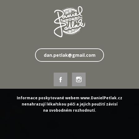
dan.petlak@gmail.com
Informace poskytované webem www.DanielPetlak.cz
nenahrazují lékařskou péči a jejich použití závisí
na svobodném rozhodnutí.