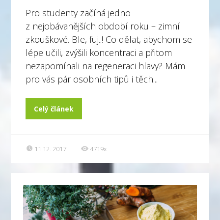
Pro studenty začíná jedno
z nejobávanějších období roku – zimní
zkouškové. Ble, fuj..! Co dělat, abychom se
lépe učili, zvýšili koncentraci a přitom
nezapomínali na regeneraci hlavy? Mám
pro vás pár osobních tipů i těch...
Celý článek
11.12. 2017
4719x