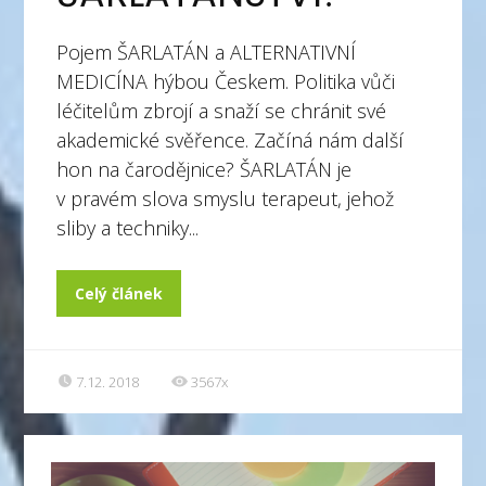
Pojem ŠARLATÁN a ALTERNATIVNÍ
MEDICÍNA hýbou Českem. Politika vůči
léčitelům zbrojí a snaží se chránit své
akademické svěřence. Začíná nám další
hon na čarodějnice? ŠARLATÁN je
v pravém slova smyslu terapeut, jehož
sliby a techniky...
Celý článek
7.12. 2018
3567x