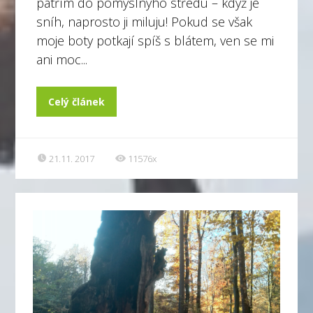
patřím do pomyslnýho středu – když je
sníh, naprosto ji miluju! Pokud se však
moje boty potkají spíš s blátem, ven se mi
ani moc...
Celý článek
21.11. 2017
11576x