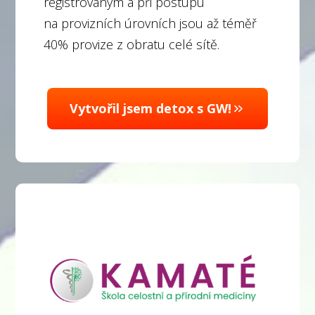
registrovaným a při postupu
na provizních úrovních jsou až téměř
40% provize z obratu celé sítě.
Vytvořil jsem detox s GW!