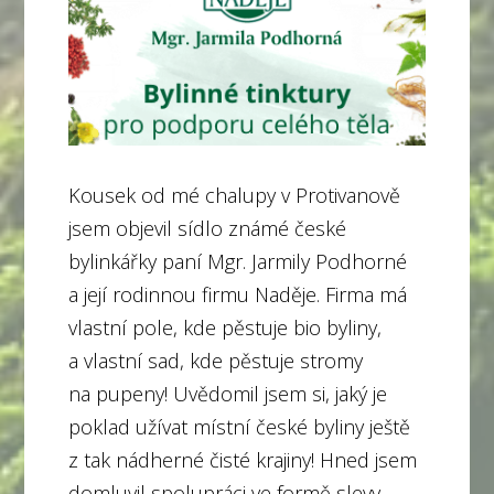
Kousek od mé chalupy v Protivanově
jsem objevil sídlo známé české
bylinkářky paní Mgr. Jarmily Podhorné
a její rodinnou firmu Naděje. Firma má
vlastní pole, kde pěstuje bio byliny,
a vlastní sad, kde pěstuje stromy
na pupeny! Uvědomil jsem si, jaký je
poklad užívat místní české byliny ještě
z tak nádherné čisté krajiny! Hned jsem
domluvil spolupráci ve formě slevy