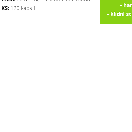
- ha
 KS:
120 kapslí
- klidní 