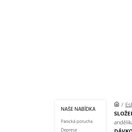
/
Es
NAŠE NABÍDKA
SLOŽE
Panická porucha
andělik
Deprese
DÁVKO