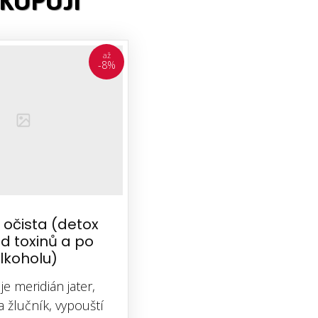
KUPUJÍ
až
-8%
 očista (detox
od toxinů a po
lkoholu)
je meridián jater,
a a žlučník, vypouští