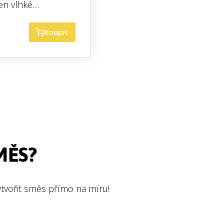
en vlhké…
Koupit
MĚS?
tvořit směs přímo na míru!