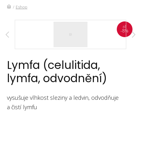
/
Eshop
až
-8%
Lymfa (celulitida,
lymfa, odvodnění)
vysušuje vlhkost sleziny a ledvin, odvodňuje
a čistí lymfu