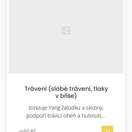
Trávení (slabé trávení, tlaky
v břiše)
tonizuje Yang žaludku a sleziny,
podpoří trávící oheň a hubnutí,…
60
Kč
od