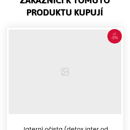
ZÁKAZNÍCI K TOMUTO
PRODUKTU KUPUJÍ
až
-8%
Jaterní očista (detox jater od