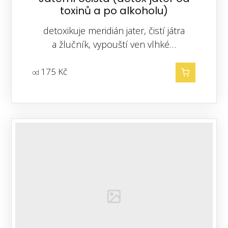
toxinů a po alkoholu)
detoxikuje meridián jater, čistí játra
a žlučník, vypouští ven vlhké…
175
Kč
od