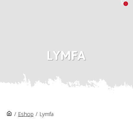
0
LYMFA
/
Eshop
/
Lymfa