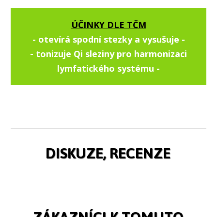
ÚČINKY DLE TČM
- otevírá spodní stezky a vysušuje -
- tonizuje Qi sleziny pro harmonizaci
lymfatického systému -
DISKUZE, RECENZE