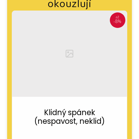
okouzlují
až
až
až
až
-8%
-8%
-8%
-8%
Lymfa (celulitida, lymfa,
Bublinatka (štítná žláza,
Trávení (slabé trávení,
Jaterní očista (detox
Revitalizace (únava,
Strážce majáku
Posvátná Luna
Klidný spánek
(menstruační potíže)
(mužská urologická
(nespavost, neklid)
jater od toxinů a po
tlaky v břiše)
hormonální
odvodnění)
vyčerpání)
nerovnováha)
alkoholu)
směs)