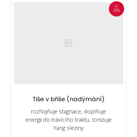
až
-8%
Tiše v břiše (nadýmání)
rozhojňuje stagnace, doplňuje
energii do trávícího traktu, tonizuje
Yang sleziny